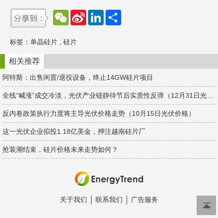
W
S
L
分
e
i
i
享
C
n
n
h
a
k
标签：
单晶硅片
,
硅片
a
W
e
t
e
d
i
I
相关推荐
b
n
o
阿特斯：出售闲置/退役设备，终止14GW硅片项目
全线“喊涨”成交冷淡，光伏产业链静待节后实质性反弹（12月31日光伏价格）
反内卷政策执行力度将主导光伏价格走势（10月15日光伏价格）
这一光伏企业拟投1.18亿美金，押注越南硅片厂
抢装潮结束，硅片价格未来走势如何？
关于我们
联系我们
广告服务