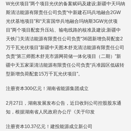
W光伏项目”两个项目光伏的备案赋码及建设;新疆中天玛纳
斯清洁能源有限责任公司负责“中新建石玛兵地融合2GW
光伏基地项目”和“天富国华兵地融合玛纳斯3GW光伏项
目”两个项目配套升压站、输电线路的核准及建设;新疆中
天铁门关清洁能源有限责任公司负责“36团新增负荷配套2
万千瓦光伏项目”新疆中天图木舒克清洁能源有限责任公司
负责“第三师图木舒克市源网荷储一体化项目（二期）”新
疆中天五家渠清洁能源有限责任公司负责“兵准园区低碳转
型新增负荷配套15万千瓦光伏项目”。
注册资本300亿元！湖南省能源集团成立
2月27日，湖南发展发布公告，近日收到公司控股股东通
知，根据湖南省人民政府办公厅《关于印发
注册资本10.37亿元！建投能源成立新公司