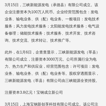
3月15日，三峡新能源发电（承德县）有限公司成立。该
企业注册资本为100万人民币。企业经营范围包含：发电
业务、输电业务、供（配）电业务。一般项目：发电技术
服务；风力发电技术服务；太阳能发电技术服务；电气设
备修理；储能技术服务；技术服务、技术开发、技术咨
询、技术交流、技术转让、技术推广等。
此外，在1月6日，企查查显示，三峡新能源发电（莘县）
有限公司成立，注册资本3000万元。公司所属行业为电
力、热力生产和供应业，经营范围包含：许可项目：发电
业务、输电业务、供（配）电业务等。股权穿透图显示，
三峡新能源发电（莘县）有限公司由三峡能源全资持股。
注册资本3.8亿元！宝钢成立新公司
3月15日，上海宝钢新创享科技有限公司成立。该公司注