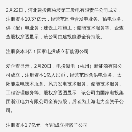
2月22日，河北建投西柏坡第三发电有限责任公司成立，
注册资本10.37亿元，经营范围包含发电业务、输电业务、
供（配）电业务；建设工程施工；储能技术服务等。企查
查股权穿透显示，该公司由建投能源全资持股。
注册资本1亿！国家电投成立新能源公司
爱企查显示，2月20日，电投浙电（杭州）新能源有限公
司成立，注册资本1亿人民币，经营范围含供电业务、太
阳能发电技术服务、风力发电技术服务、储能技术服务、
工程管理服务等。股权穿透图显示，该公司由国家电投集
团浙江电力有限公司全资持股，后者为上海电力全资子公
司。
注册资本1.7亿元！华能成立控股子公司