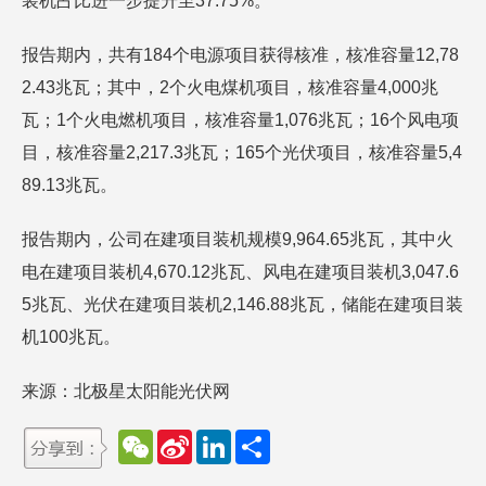
装机占比进一步提升至37.75%。
报告期内，共有184个电源项目获得核准，核准容量12,78
2.43兆瓦；其中，2个火电煤机项目，核准容量4,000兆
瓦；1个火电燃机项目，核准容量1,076兆瓦；16个风电项
目，核准容量2,217.3兆瓦；165个光伏项目，核准容量5,4
89.13兆瓦。
报告期内，公司在建项目装机规模9,964.65兆瓦，其中火
电在建项目装机4,670.12兆瓦、风电在建项目装机3,047.6
5兆瓦、光伏在建项目装机2,146.88兆瓦，储能在建项目装
机100兆瓦。
来源：北极星太阳能光伏网
W
S
L
分
e
i
i
享
C
n
n