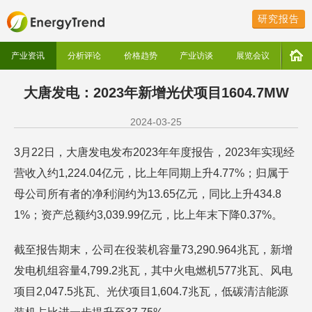
研究报告
产业资讯
分析评论
价格趋势
产业访谈
展览会议
大唐发电：2023年新增光伏项目1604.7MW
2024-03-25
3月22日，大唐发电发布2023年年度报告，2023年实现经
营收入约1,224.04亿元，比上年同期上升4.77%；归属于
母公司所有者的净利润约为13.65亿元，同比上升434.8
1%；资产总额约3,039.99亿元，比上年末下降0.37%。
截至报告期末，公司在役装机容量73,290.964兆瓦，新增
发电机组容量4,799.2兆瓦，其中火电燃机577兆瓦、风电
项目2,047.5兆瓦、光伏项目1,604.7兆瓦，低碳清洁能源