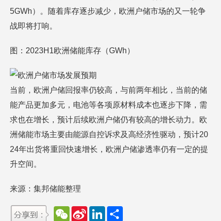
5GWh）。随着库存逐步减少，欧洲户储市场的又一轮争
战即将打响。
图：2023H1欧洲储能库存（GWh）
当前，欧洲户储回报率仍较高，与前两年相比，当前的储
能产品更加多元，电池等各项原材料成本也逐步下降，需
求也在增长，预计后续欧洲户储仍有较高的增长动力。欧
洲储能市场主要由能源自控诉求及高经济性驱动，预计20
24年出货将重回快速增长，欧洲户储渗透率仍有一定的提
升空间。
来源：集邦储能整理
W
S
L
分
e
i
i
享