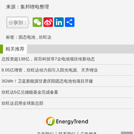
来源：集邦锂电整理
W
S
L
分
e
i
i
享
C
n
n
h
a
k
标签：
固态电池
,
欣旺达
a
W
e
t
e
d
i
I
相关推荐
b
n
o
总投资超138亿，容百科技等7企电池项目传新动态
8.05亿增资，欣旺达动力拟引入阳光电源、天齐锂业
3GWh！卫蓝新能源甘肃庆阳固态电池包项目开建
欣旺达5亿元储能基金完成备案
欣旺达启用全球新总部
关于我们
联系我们
广告服务