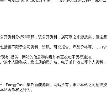
年可发出“绿电”107亿千瓦时，年节约标准煤342万吨、减少
信息是根据公开资料分析和演释，该公开资料，属可靠之来源搜集，
现的信息（包括但不限于公司资料、资讯、研究报告、产品价格等）
现况"及"现有"提供，网站的信息和内容如有更改恕不另行通知。
所有使用用户的个人隐私权，您注册的用户名、电子邮件地址等个人
权属于「EnergyTrend-集邦新能源网」网站所有，未经本站
本站著作权之行为。