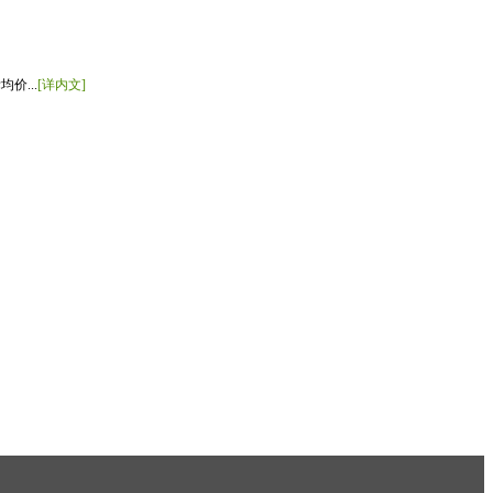
价...
[详内文]