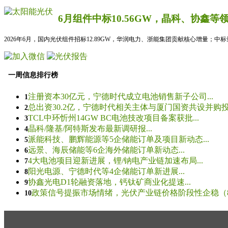
6月组件中标10.56GW，晶科、协鑫等
2026年6月，国内光伏组件招标12.89GW，华润电力、浙能集团贡献核心增量；中
一周信息排行榜
注册资本30亿元，宁德时代成立电池销售新子公司...
1
总出资30.2亿，宁德时代相关主体与厦门国资共设并购投资
2
TCL中环忻州14GW BC电池技改项目备案获批...
3
晶科/隆基/阿特斯发布最新调研报...
4
派能科技、鹏辉能源等5企储能订单及项目新动态...
5
远景、海辰储能等6企海外储能订单新动态...
6
4大电池项目迎新进展，锂/钠电产业链加速布局...
7
阳光电源、宁德时代等4企储能订单新进展...
8
协鑫光电D1轮融资落地，钙钛矿商业化提速...
9
政策信号提振市场情绪，光伏产业链价格阶段性企稳（8.5
10