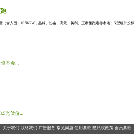
领跑
标量（含入围）10.56GW，晶科、协鑫、高景、英利、正泰领跑定标市场；N型组件投标均
基金...
光伏价...
关于我们
联络我们
广告服务
常见问题
使用条款
隐私权政策
会员条款