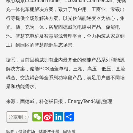
核心场景EcoSmart Home、EcoSmart Commercial、光储
充一体化车棚解决方案，致力于为户用、工商业、零碳出
行等提供全场景解决方案。以光伏储能逆变器为核心，集
光、储、充为一体，搭配固德威光电建材产品、储能电
池、智慧充电桩及智慧能源管理平台，全力构筑从家庭到
工厂到园区的智慧能源生态场景。
据悉，目前固德威拥有业内最齐全的储能产品系列和能源
解决方案，储能PCS涵盖单相、三相、高压、低压、直流
耦合、交流耦合等全系列功率段产品，满足用户侧不同场
景和功能需求。
来源：固德威，科创板日报，EnergyTend储能整理
W
S
L
分
e
i
i
享
C
n
n
h
a
k
标签：
储能市场
,
储能逆变器
,
固德威