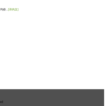
价...
[详内文]
ved