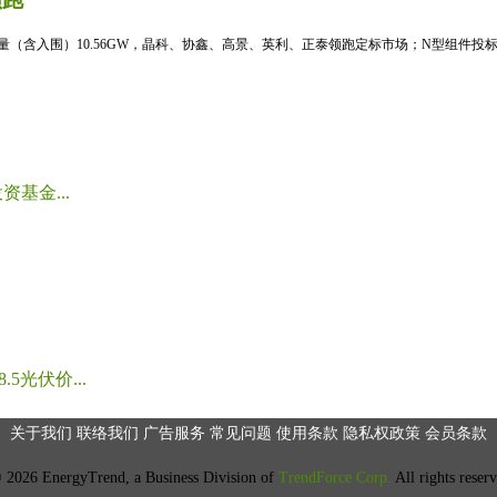
标量（含入围）10.56GW，晶科、协鑫、高景、英利、正泰领跑定标市场；N型组件投标均
基金...
光伏价...
关于我们
联络我们
广告服务
常见问题
使用条款
隐私权政策
会员条款
2026 EnergyTrend, a Business Division of
TrendForce Corp.
All rights reser