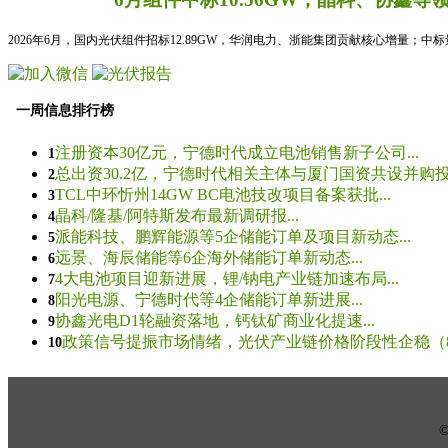
2026年6月，国内光伏组件招标12.89GW，华润电力、浙能集团贡献核心增量；中
一周信息排行榜
注册资本30亿元，宁德时代成立电池销售新子公司...
1
总出资30.2亿，宁德时代相关主体与厦门国资共设并购投资
2
TCL中环忻州14GW BC电池技改项目备案获批...
3
晶科/隆基/阿特斯发布最新调研报...
4
派能科技、鹏辉能源等5企储能订单及项目新动态...
5
远景、海辰储能等6企海外储能订单新动态...
6
4大电池项目迎新进展，锂/钠电产业链加速布局...
7
阳光电源、宁德时代等4企储能订单新进展...
8
协鑫光电D1轮融资落地，钙钛矿商业化提速...
9
政策信号提振市场情绪，光伏产业链价格阶段性企稳（8.5
10
© 