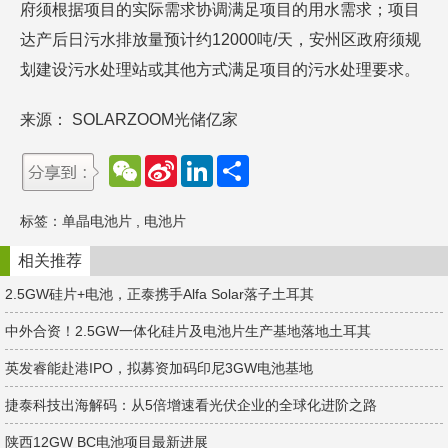
府须根据项目的实际需求协调满足项目的用水需求；项目
达产后日污水排放量预计约12000吨/天，安州区政府须规
划建设污水处理站或其他方式满足项目的污水处理要求。
来源： SOLARZOOM光储亿家
W
S
L
分
e
i
i
享
C
n
n
h
a
k
标签：
单晶电池片
,
电池片
a
W
e
t
e
d
i
I
相关推荐
b
n
o
2.5GW硅片+电池，正泰携手Alfa Solar落子土耳其
中外合资！2.5GW一体化硅片及电池片生产基地落地土耳其
英发睿能赴港IPO，拟募资加码印尼3GW电池基地
捷泰科技出海解码：从5倍增速看光伏企业的全球化进阶之路
陕西12GW BC电池项目最新进展