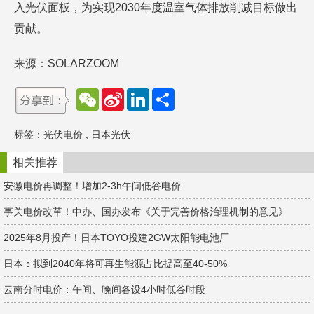
入光伏面板，为实现2030年度温室气体排放削减目标做出
贡献。
来源：SOLARZOOM
W
S
L
分
e
i
i
享
C
n
n
h
a
k
标签：
光伏电价
,
日本光伏
a
W
e
t
e
d
i
I
相关推荐
b
n
o
安徽电价再调整！增加2-3h午间低谷电价
事关电价改革！中办、国办发布《关于完善价格治理机制的意见》
2025年8月投产！日本TOYO投建2GW太阳能电池厂
日本：拟到2040年将可再生能源占比提高至40-50%
云南分时电价：午间、晚间各设4小时低谷时段