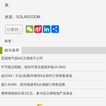
展。
来源：SOLARZOOM
W
S
L
分
e
i
i
享
C
n
n
h
a
k
标签：
a
W
e
t
e
d
i
I
相关推荐
b
n
o
思源电气拟4亿元增资子公司
中节能太阳能：收到可再生能源补贴15.86亿
超2GW！天合/晶澳/尚德等6企组件订单密集落地
超3.3GWh，阳光电源等5企储能订单新进展
赣锋锂电拟出资1亿元，参与设立锂电池产业基金