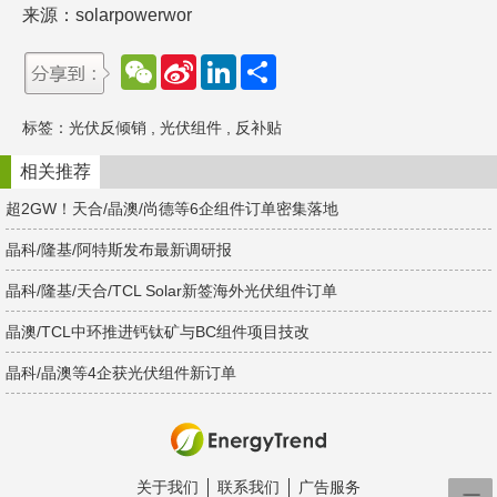
来源：solarpowerwor
W
S
L
分
e
i
i
享
C
n
n
h
a
k
标签：
光伏反倾销
,
光伏组件
,
反补贴
a
W
e
t
e
d
i
I
相关推荐
b
n
o
超2GW！天合/晶澳/尚德等6企组件订单密集落地
晶科/隆基/阿特斯发布最新调研报
晶科/隆基/天合/TCL Solar新签海外光伏组件订单
晶澳/TCL中环推进钙钛矿与BC组件项目技改
晶科/晶澳等4企获光伏组件新订单
关于我们
联系我们
广告服务