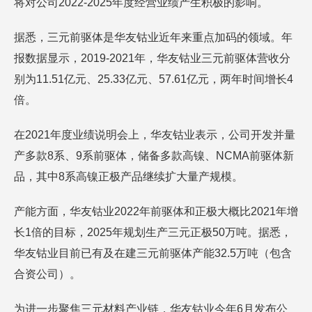
将对公司2022-2025年度经营业绩产生积极的影响。
据悉，三元前驱体是华友钴业近年来重点加码的领域。年
报数据显示，2019-2021年，华友钴业三元前驱体营收分
别为11.51亿元、25.33亿元、57.61亿元，两年时间增长4
倍。
在2021年度业绩说明会上，华友钴业表示，公司开发并量
产多款8系、9系前驱体，储备多款高镍、NCMA前驱体新
品，其中8系高镍正极产品继续扩大量产规模。
产能方面，华友钴业2022年前驱体和正极大概比2021年增
长1倍的目标，2025年规划生产三元正极50万吨。据悉，
华友钴业目前已有及在建三元前驱体产能32.5万吨（包含
合资公司）。
为进一步聚焦三元材料产业链，华友钴业今年6月发布公