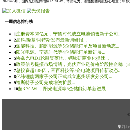
2026年6月，国内光伏组件招标12.89GW，华润电力、浙能集团贡献核心增量；中
一周信息排行榜
注册资本30亿元，宁德时代成立电池销售新子公司...
1
晶科/隆基/阿特斯发布最新调研报...
2
派能科技、鹏辉能源等5企储能订单及项目新动态...
3
阳光电源、宁德时代等4企储能订单新进展...
4
协鑫光电D1轮融资落地，钙钛矿商业化提速...
5
政策信号提振市场情绪，光伏产业链价格阶段性企稳（8.5
6
总投资超138亿，容百科技等7企电池项目传新动态...
7
亿纬锂能两家子公司正式成立惠州研发分公司...
8
福斯特子公司完成增资扩股...
9
超3.3GWh，阳光电源等5企储能订单新进展...
10
© 
集邦Tre