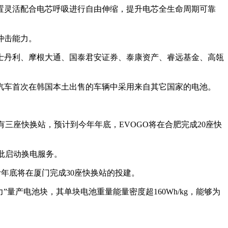
置灵活配合电芯呼吸进行自由伸缩，提升电芯全生命周期可靠
冲击能力。
根士丹利、摩根大通、国泰君安证券、泰康资产、睿远基金、高瓴
汽车首次在韩国本土出售的车辆中采用来自其它国家的电池。
三座快换站，预计到今年年底，EVOGO将在合肥完成20座快
批启动换电服务。
年底将在厦门完成30座快换站的投建。
量产电池块，其单块电池重量能量密度超160Wh/kg，能够为