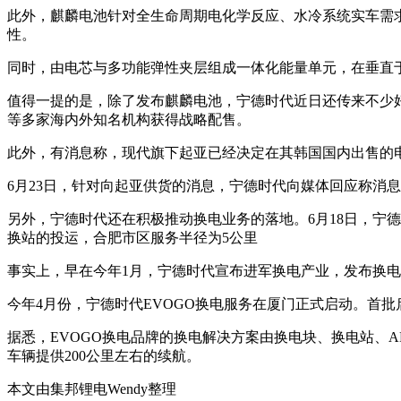
此外，麒麟电池针对全生命周期电化学反应、水冷系统实车需
性。
同时，由电芯与多功能弹性夹层组成一体化能量单元，在垂直
值得一提的是，除了发布麒麟电池，宁德时代近日还传来不少好
等多家海内外知名机构获得战略配售。
此外，有消息称，现代旗下起亚已经决定在其韩国国内出售的
6月23日，针对向起亚供货的消息，宁德时代向媒体回应称消
另外，宁德时代还在积极推动换电业务的落地。6月18日，宁德
换站的投运，合肥市区服务半径为5公里
事实上，早在今年1月，宁德时代宣布进军换电产业，发布换电
今年4月份，宁德时代EVOGO换电服务在厦门正式启动。首
据悉，EVOGO换电品牌的换电解决方案由换电块、换电站、A
车辆提供200公里左右的续航。
本文由集邦锂电Wendy整理