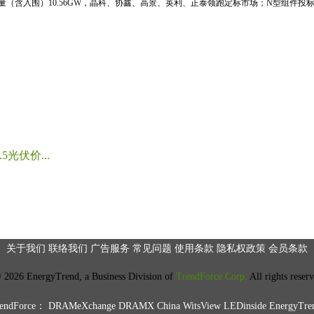
标量（含入围）10.56GW，晶科、协鑫、高景、英利、正泰领跑定标市场；N型组件投标均
光伏价...
关于我们
联络我们
广告服务
常见问题
使用条款
隐私权政策
会员条款
2026 EnergyTrend, a Business Division of
TrendForce Corp.
All rights reser
ndForce：
DRAMeXchange
DRAMX China
WitsView
LEDinside
EnergyTre