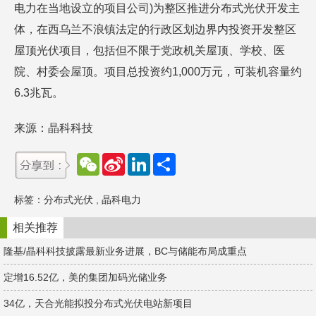
电力在当地设立的项目公司)为整区推进分布式光伏开发主
体，在西乌兰不浪镇法定的行政区划边界内投资开发整区
屋顶光伏项目，包括但不限于党政机关屋顶、学校、医
院、村委会屋顶。项目总投资约1,000万元，可装机容量约
6.3兆瓦。
来源：晶科科技
W
S
L
分
e
i
i
享
C
n
n
h
a
k
标签：
分布式光伏
,
晶科电力
a
W
e
t
e
d
i
I
相关推荐
b
n
o
隆基/晶科科技披露最新业务进展，BC与储能布局成重点
定增16.52亿，美的集团加码光储业务
34亿，天合光能拟投分布式光伏电站新项目