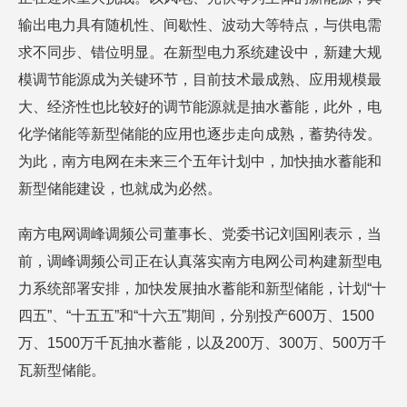
输出电力具有随机性、间歇性、波动大等特点，与供电需
求不同步、错位明显。在新型电力系统建设中，新建大规
模调节能源成为关键环节，目前技术最成熟、应用规模最
大、经济性也比较好的调节能源就是抽水蓄能，此外，电
化学储能等新型储能的应用也逐步走向成熟，蓄势待发。
为此，南方电网在未来三个五年计划中，加快抽水蓄能和
新型储能建设，也就成为必然。
南方电网调峰调频公司董事长、党委书记刘国刚表示，当
前，调峰调频公司正在认真落实南方电网公司构建新型电
力系统部署安排，加快发展抽水蓄能和新型储能，计划“十
四五”、“十五五”和“十六五”期间，分别投产600万、1500
万、1500万千瓦抽水蓄能，以及200万、300万、500万千
瓦新型储能。