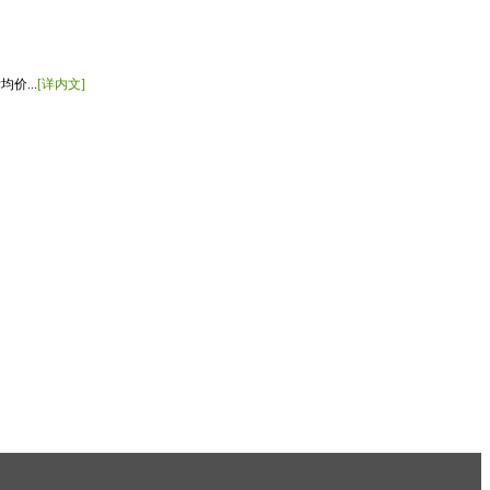
价...
[详内文]