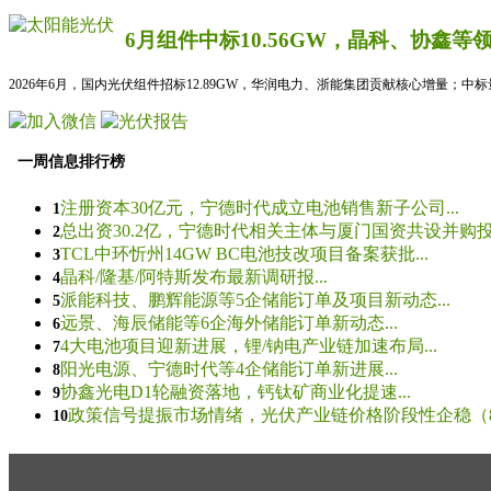
6月组件中标10.56GW，晶科、协鑫等
2026年6月，国内光伏组件招标12.89GW，华润电力、浙能集团贡献核心增量；中
一周信息排行榜
注册资本30亿元，宁德时代成立电池销售新子公司...
1
总出资30.2亿，宁德时代相关主体与厦门国资共设并购投资
2
TCL中环忻州14GW BC电池技改项目备案获批...
3
晶科/隆基/阿特斯发布最新调研报...
4
派能科技、鹏辉能源等5企储能订单及项目新动态...
5
远景、海辰储能等6企海外储能订单新动态...
6
4大电池项目迎新进展，锂/钠电产业链加速布局...
7
阳光电源、宁德时代等4企储能订单新进展...
8
协鑫光电D1轮融资落地，钙钛矿商业化提速...
9
政策信号提振市场情绪，光伏产业链价格阶段性企稳（8.5
10