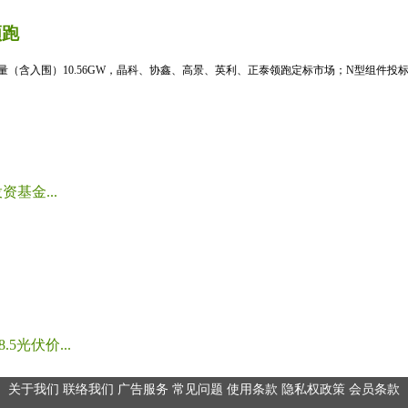
领跑
标量（含入围）10.56GW，晶科、协鑫、高景、英利、正泰领跑定标市场；N型组件投标均
基金...
光伏价...
关于我们
联络我们
广告服务
常见问题
使用条款
隐私权政策
会员条款