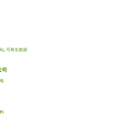
站
,
可再生能源
公司
电
料