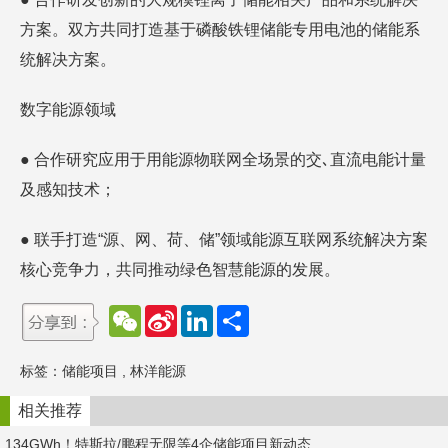
方案。双方共同打造基于磷酸铁锂储能专用电池的储能系
统解决方案。
数字能源领域
● 合作研究应用于用能源物联网全场景的交､直流电能计量
及感知技术；
● 联手打造“源、网、荷、储”领域能源互联网系统解决方案
核心竞争力，共同推动绿色智慧能源的发展。
W
S
L
分
e
i
i
享
C
n
n
h
a
k
标签：
储能项目
,
林洋能源
a
W
e
t
e
d
i
I
相关推荐
b
n
o
134GWh！特斯拉/鹏程无限等4企储能项目新动态