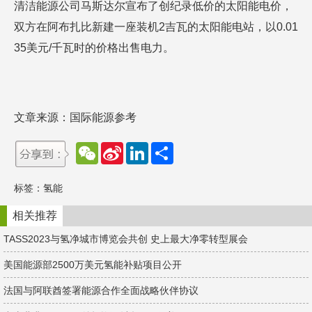
清洁能源公司马斯达尔宣布了创纪录低价的太阳能电价，
双方在阿布扎比新建一座装机2吉瓦的太阳能电站，以0.01
35美元/千瓦时的价格出售电力。
文章来源：国际能源参考
W
S
L
分
e
i
i
享
C
n
n
h
a
k
标签：
氢能
a
W
e
t
e
d
i
I
相关推荐
b
n
o
TASS2023与氢净城市博览会共创 史上最大净零转型展会
美国能源部2500万美元氢能补贴项目公开
法国与阿联酋签署能源合作全面战略伙伴协议