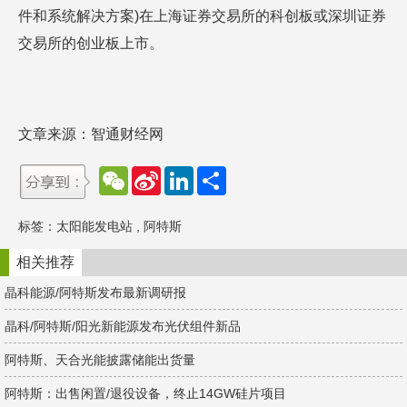
件和系统解决方案)在上海证券交易所的科创板或深圳证券
交易所的创业板上市。
文章来源：智通财经网
W
S
L
分
e
i
i
享
C
n
n
h
a
k
标签：
太阳能发电站
,
阿特斯
a
W
e
t
e
d
i
I
相关推荐
b
n
o
晶科能源/阿特斯发布最新调研报
晶科/阿特斯/阳光新能源发布光伏组件新品
阿特斯、天合光能披露储能出货量
阿特斯：出售闲置/退役设备，终止14GW硅片项目