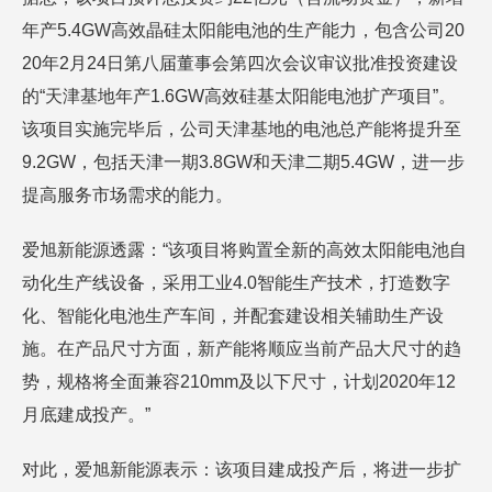
年产5.4GW高效晶硅太阳能电池的生产能力，包含公司20
20年2月24日第八届董事会第四次会议审议批准投资建设
的“天津基地年产1.6GW高效硅基太阳能电池扩产项目”。
该项目实施完毕后，公司天津基地的电池总产能将提升至
9.2GW，包括天津一期3.8GW和天津二期5.4GW，进一步
提高服务市场需求的能力。
爱旭新能源透露：“该项目将购置全新的高效太阳能电池自
动化生产线设备，采用工业4.0智能生产技术，打造数字
化、智能化电池生产车间，并配套建设相关辅助生产设
施。在产品尺寸方面，新产能将顺应当前产品大尺寸的趋
势，规格将全面兼容210mm及以下尺寸，计划2020年12
月底建成投产。”
对此，爱旭新能源表示：该项目建成投产后，将进一步扩