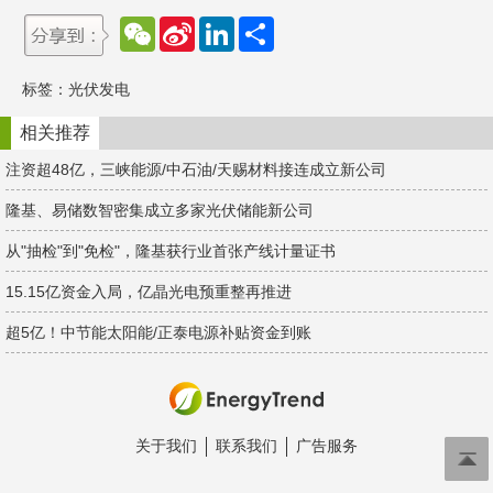
W
S
L
分
e
i
i
享
C
n
n
h
a
k
标签：
光伏发电
a
W
e
t
e
d
i
I
相关推荐
b
n
o
注资超48亿，三峡能源/中石油/天赐材料接连成立新公司
隆基、易储数智密集成立多家光伏储能新公司
从"抽检"到"免检"，隆基获行业首张产线计量证书
15.15亿资金入局，亿晶光电预重整再推进
超5亿！中节能太阳能/正泰电源补贴资金到账
关于我们
联系我们
广告服务