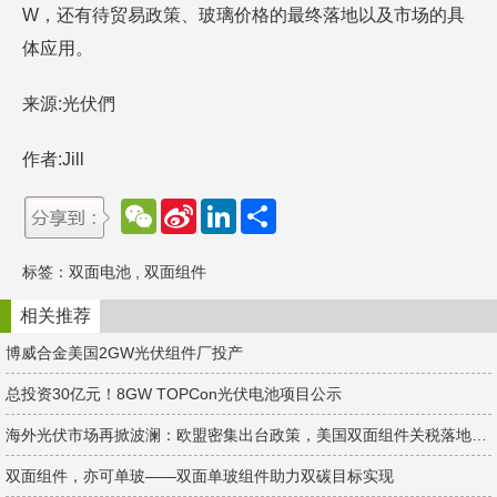
W，还有待贸易政策、玻璃价格的最终落地以及市场的具
体应用。
来源:光伏們
作者:Jill
W
S
L
分
e
i
i
享
C
n
n
h
a
k
标签：
双面电池
,
双面组件
a
W
e
t
e
d
i
I
相关推荐
b
n
o
博威合金美国2GW光伏组件厂投产
总投资30亿元！8GW TOPCon光伏电池项目公示
海外光伏市场再掀波澜：欧盟密集出台政策，美国双面组件关税落地在即
双面组件，亦可单玻——双面单玻组件助力双碳目标实现