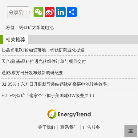
W
S
L
分
e
i
i
享
C
n
n
h
a
k
标签：
钙钛矿太阳能电池
a
W
e
t
e
d
i
I
相关推荐
b
n
o
协鑫光电D1轮融资落地，钙钛矿商业化提速
天合/隆基/晶科推进光伏组件订单与项目交付
通威/东方日升发布最新调研纪要
31.95%！东方日升刷新异质结钙钛矿叠层电池转换效率
HJT+钙钛矿！这家企业拟于美国建GW级叠层工厂
关于我们
联系我们
广告服务