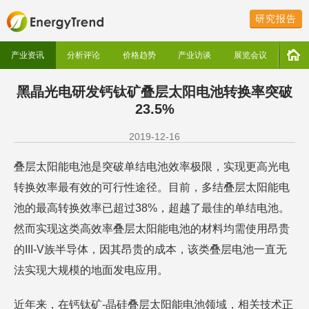
研究报告
产业资讯
分析评论
价格趋势
产业访谈
展览会议
黑晶光电研发钙钛矿叠层太阳电池转换率突破
23.5%
2019-12-16
叠层太阳能电池是突破单结电池效率极限，实现更高光电
转换效率最有效的可行性途径。目前，多结叠层太阳能电
池的最高转换效率已超过38%，超越了最佳的单结电池。
然而实现这类高效率叠层太阳能电池的材料均需使用昂贵
的III-V族半导体，因其昂贵的成本，该类叠层电池一直无
法实现大规模的地面发电应用。
近年来，在钙钛矿-晶硅叠层太阳能电池领域，相关技术正