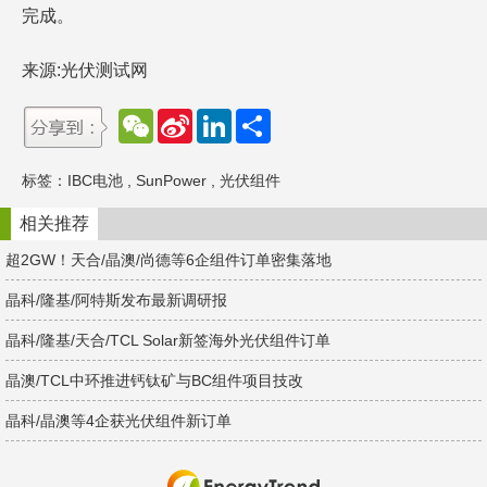
完成。
来源:光伏测试网
W
S
L
分
e
i
i
享
C
n
n
h
a
k
标签：
IBC电池
,
SunPower
,
光伏组件
a
W
e
t
e
d
i
I
相关推荐
b
n
o
超2GW！天合/晶澳/尚德等6企组件订单密集落地
晶科/隆基/阿特斯发布最新调研报
晶科/隆基/天合/TCL Solar新签海外光伏组件订单
晶澳/TCL中环推进钙钛矿与BC组件项目技改
晶科/晶澳等4企获光伏组件新订单