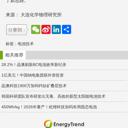
了新思路。
来源： 大连化学物理研究所
W
S
L
分
e
i
i
享
C
n
n
h
a
k
标签：
电池技术
a
W
e
t
e
d
i
I
相关推荐
b
n
o
28.2%！晶澳刷新BC电池效率新纪录
1亿美元！中国钠电集团获外资投资
晶澳科技1900万加码钙钛矿叠层技术
韩国科研团队宣布研发出无毒、高效的新型太阳能电池技术
450Wh/kg！2026年量产！屹锂科技加码布局固态电池