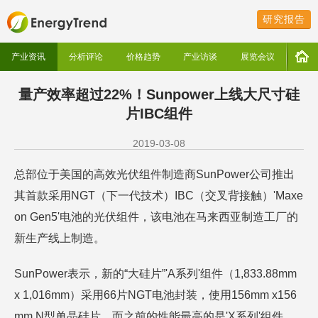
研究报告
产业资讯
分析评论
价格趋势
产业访谈
展览会议
量产效率超过22%！Sunpower上线大尺寸硅
片IBC组件
2019-03-08
总部位于美国的高效光伏组件制造商SunPower公司推出
其首款采用NGT（下一代技术）IBC（交叉背接触）'Maxe
on Gen5'电池的光伏组件，该电池在马来西亚制造工厂的
新生产线上制造。
SunPower表示，新的“大硅片”'A系列'组件（1,833.88mm
x 1,016mm）采用66片NGT电池封装，使用156mm x156
mm N型单晶硅片，而之前的性能最高的是'X系列'组件，