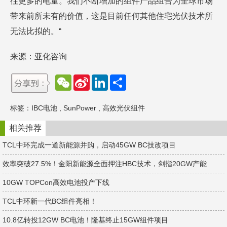
往更多的电量。我们不断增加的组件产品组合为全球市场
带来前所未有的价值，这是目前任何其他住宅光伏技术所
无法比拟的。“
来源：亚化咨询
W
S
L
分
e
i
i
享
C
n
n
h
a
k
标签：
IBC电池
,
SunPower
,
高效光伏组件
a
W
e
t
e
d
i
I
相关推荐
b
n
o
TCL中环完成一道新能源并购，启动45GW BC技改项目
效率突破27.5%！金阳新能源全面押注HBC技术，剑指20GW产能
10GW TOPCon高效电池投产下线
TCL中环新一代BC组件亮相！
10.8亿转投12GW BC电池！隆基终止15GW组件项目