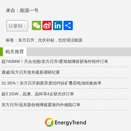
来自：能源一号
W
S
L
分
e
i
i
享
C
n
n
h
a
k
标签：
东方日升
,
光伏补贴
,
北控清洁能源
a
W
e
t
e
d
i
I
相关推荐
b
n
o
超740MW！天合光能/东方日升/爱旭相继斩获海外组件订单
通威/东方日升发布最新调研纪要
31.95%！东方日升刷新异质结钙钛矿叠层电池转换效率
超3.2GW，晶澳、晶科等4企获光伏订单
东方日升/远东股份相继披露海内外储能订单