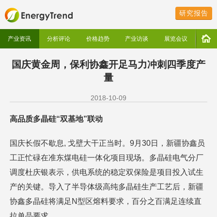
研究报告
产业资讯
分析评论
价格趋势
产业访谈
展览会议
国庆黄金周，保利协鑫开足马力冲刺四季度产
量
2018-10-09
高品质多晶硅“双基地”联动
国庆长假不歇息, 戈壁大干正当时。9月30日，新疆协鑫员
工正忙碌在准东煤电硅一体化项目现场。多晶硅电气分厂
调度杜庆银表示，供电系统的稳定双保险是项目投入试生
产的关键。导入了半导体级高纯多晶硅生产工艺后，新疆
协鑫多晶硅将满足N型区熔料要求，百分之百满足连续直
拉单晶要求。