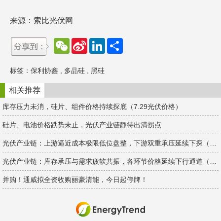
来源：索比光伏网
W
S
L
分
e
i
i
享
C
n
n
h
a
k
标签：
保利协鑫
,
多晶硅
,
黑硅
a
W
e
t
e
d
i
I
相关推荐
b
n
o
库存压力未消，硅片、组件价格持续探底（7.29光伏价格）
硅片、电池价格跌势未止，光伏产业链静待出清拐点
光伏产业链：上游逼近成本极限低位盘整，下游双重承压延续下探（4.15光伏价格）
光伏产业链：库存承压与需求疲软共振，各环节价格延续下行通道（3.11光伏价格）
并购！通威拟全资收购丽豪清能，今日起停牌！