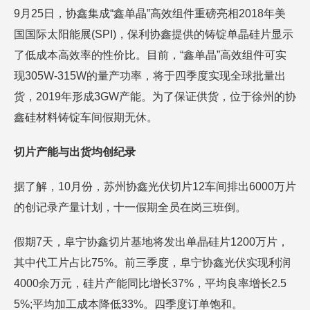
9月25日，协鑫集成“鑫单晶”高效组件重磅亮相2018年美
国国际太阳能展(SPI)，保利协鑫提供的铸锭单晶硅片显示
了低成本高效率的性价比。目前，“鑫单晶”高效组件可实
现305W-315W的量产功率，将于四季度实现全球批量出
货，2019年形成3GW产能。为了保证供货，位于徐州的协
鑫硅材料铸锭车间假期无休。
切片产能与出货均创纪录
据了解，10月份，苏州协鑫光伏切片12车间排出6000万片
的创记录产量计划，十一假期全员在岗三班倒。
假期7天，阜宁协鑫切片基地将发出单晶硅片1200万片，
其中代工片占比75%。前三季度，阜宁协鑫光伏实现利润
4000余万元，硅片产能同比增长37%，平均良率增长2.5
5%;平均加工成本降低33%。四季度订单饱和。