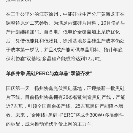
在三千公里外的江苏徐州，中能硅业生产分厂黄海龙正在
调整还原炉工艺参数。为满足内部硅片用料，10月份的生
产计划继续加码。自备电厂低电价全覆盖加上系统优化
后，凭借低能耗和低物耗，徐州基地多晶硅生产成本仍处
于成本第一梯队，并且8成产能可供单晶用料。预计年底
保利协鑫“双基地”多晶硅产能或将达到12万吨。
单多并举 黑硅PERC与鑫单晶“双箭齐发”
国庆第一天，扬州协鑫光伏黑硅基地，正迎接新一批黑硅
片下线。目前扬州协鑫拥有26条智能制造黑硅产线，产能
近7吉瓦，引领全国百余条产线、25吉瓦黑硅产能降本增
效。未来，“金刚线+黑硅+PERC”将成为300W+多晶组件
的标配，成为推动光伏平价上网的主力军。