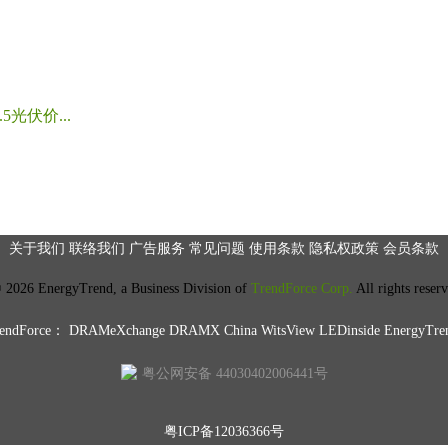
光伏价...
关于我们
联络我们
广告服务
常见问题
使用条款
隐私权政策
会员条款
2026 EnergyTrend, a Business Division of
TrendForce Corp.
All rights reser
ndForce：
DRAMeXchange
DRAMX China
WitsView
LEDinside
EnergyTre
粤公网安备 44030402006441号
粤ICP备12036366号