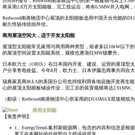
日经BP报导，Redwood南港物流中心的第一栋建物与其上3.
将采用2.8万片太阳能板，完工投运后，将有6.5MW并入电网，
Redwood南港物流中心屋顶的太阳能板选用中国天合光能的
耐久性较传统组件佳。
商用屋顶空间大，适于开发太阳能
屋顶型太阳能常见家用与商用两种类型，前者多以10kW以下
的屋顶空间设置太阳能系统，规模也逐渐往MW级攀升。
日本欧力士（ORIX）在日本国内开发、建设、运营的屋顶型太
户分享售电收益。今年8月，欧力士、日本伊藤忠商事共同在大
瑞典家具商IKEA的美国分公司也持续利用各地设施开发再生能
心的屋顶太阳能板铺设作业，完工后的装置规模将达2.91MW
（勘误：Redwood南港物流中心所采用的DUOMAX双玻
商用太阳能
【免责声明】
1、EnergyTrend-集邦新能源网」包含的内容和
更正在本网站的任何部分之错误或疏失。