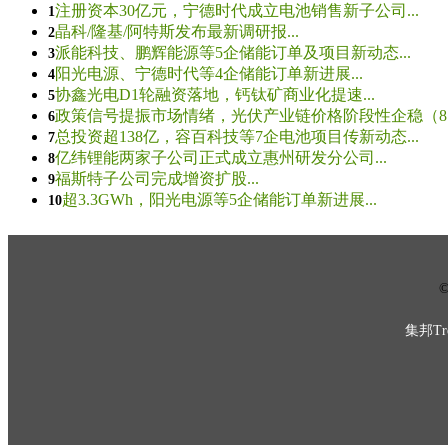
注册资本30亿元，宁德时代成立电池销售新子公司...
1
晶科/隆基/阿特斯发布最新调研报...
2
派能科技、鹏辉能源等5企储能订单及项目新动态...
3
阳光电源、宁德时代等4企储能订单新进展...
4
协鑫光电D1轮融资落地，钙钛矿商业化提速...
5
政策信号提振市场情绪，光伏产业链价格阶段性企稳（8.5
6
总投资超138亿，容百科技等7企电池项目传新动态...
7
亿纬锂能两家子公司正式成立惠州研发分公司...
8
福斯特子公司完成增资扩股...
9
超3.3GWh，阳光电源等5企储能订单新进展...
10
© 
集邦Tre