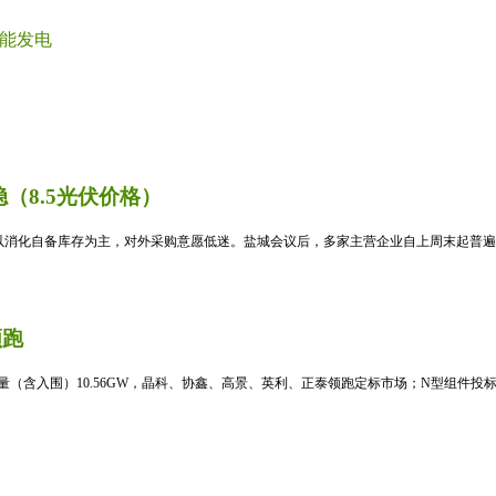
能发电
（8.5光伏价格）
消化自备库存为主，对外采购意愿低迷。盐城会议后，多家主营企业自上周末起普遍暂
领跑
标量（含入围）10.56GW，晶科、协鑫、高景、英利、正泰领跑定标市场；N型组件投标均