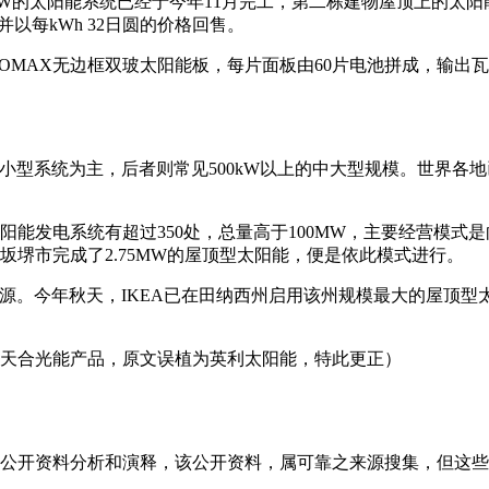
5MW的太阳能系统已经于今年11月完工，第二栋建物屋顶上的太阳能
并以每kWh 32日圆的价格回售。
DUOMAX无边框双玻太阳能板，每片面板由60片电池拼成，输出
的小型系统为主，后者则常见500kW以上的中大型规模。世界
阳能发电系统有超过350处，总量高于100MW，主要经营模
坂堺市完成了2.75MW的屋顶型太阳能，便是依此模式进行。
源。今年秋天，IKEA已在田纳西州启用该州规模最大的屋顶型太
。
模组为天合光能产品，原文误植为英利太阳能，特此更正）
信息是根据公开资料分析和演释，该公开资料，属可靠之来源搜集，