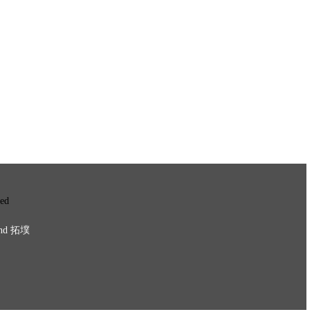
ved
nd
拓墣