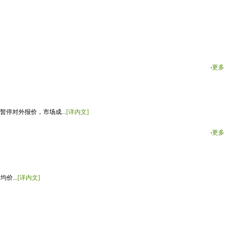
‧
更多
停对外报价，市场成...
[详内文]
‧
更多
价...
[详内文]