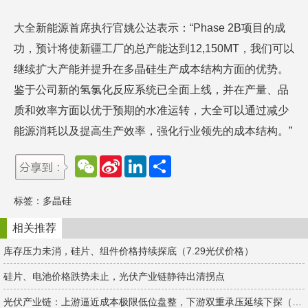
大全新能源首席执行官姚公达表示：“Phase 2B项目的成
功，预计将使新疆工厂的总产能达到12,150MT，我们可以
继续扩大产能并提升在多晶硅生产成本结构方面的优势。
鉴于公司新的氢氯化反应系统已全面上线，并在产量、品
质和效率方面以优于预期的水准运转，大全可以通过减少
能源消耗以及提高生产效率，强化行业领先的成本结构。”
W
S
L
分
e
i
i
享
C
n
n
h
a
k
标签：
多晶硅
a
W
e
t
e
d
i
I
相关推荐
b
n
o
库存压力未消，硅片、组件价格持续探底（7.29光伏价格）
硅片、电池价格跌势未止，光伏产业链静待出清拐点
光伏产业链：上游逼近成本极限低位盘整，下游双重承压延续下探（4.15光伏价格）