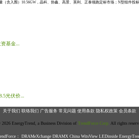
标量（含入围）10.56GW，晶科、协鑫、高景、英利、正泰领跑定标市场；N型组件投标均
基金...
光伏价...
关于我们
联络我们
广告服务
常见问题
使用条款
隐私权政策
会员条款
2026 EnergyTrend, a Business Division of
TrendForce Corp.
All rights reser
ndForce：
DRAMeXchange
DRAMX China
WitsView
LEDinside
EnergyTre