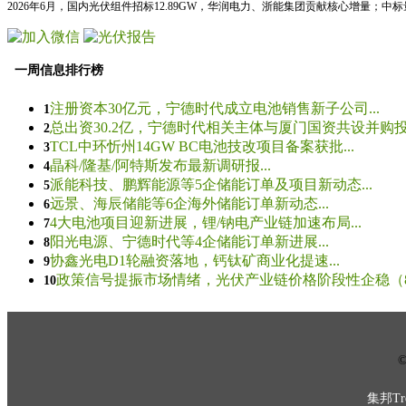
2026年6月，国内光伏组件招标12.89GW，华润电力、浙能集团贡献核心增量；中
一周信息排行榜
注册资本30亿元，宁德时代成立电池销售新子公司...
1
总出资30.2亿，宁德时代相关主体与厦门国资共设并购投资
2
TCL中环忻州14GW BC电池技改项目备案获批...
3
晶科/隆基/阿特斯发布最新调研报...
4
派能科技、鹏辉能源等5企储能订单及项目新动态...
5
远景、海辰储能等6企海外储能订单新动态...
6
4大电池项目迎新进展，锂/钠电产业链加速布局...
7
阳光电源、宁德时代等4企储能订单新进展...
8
协鑫光电D1轮融资落地，钙钛矿商业化提速...
9
政策信号提振市场情绪，光伏产业链价格阶段性企稳（8.5
10
© 
集邦Tre