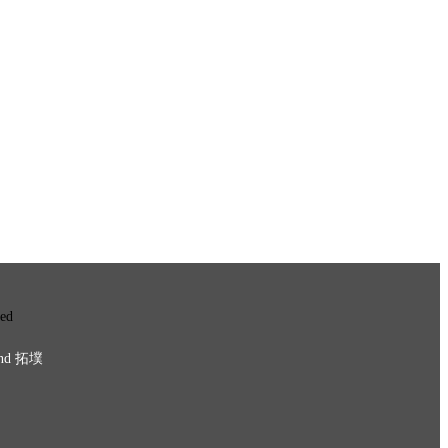
ved
nd
拓墣