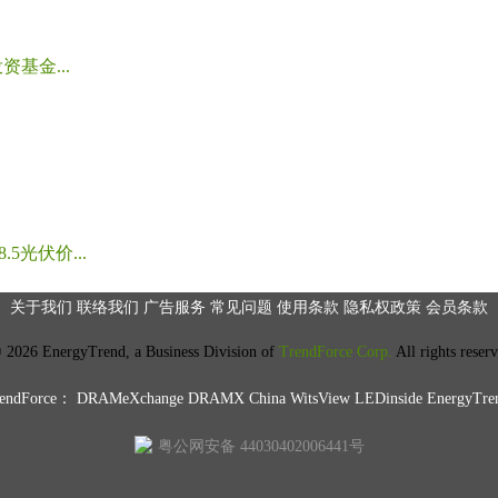
基金...
光伏价...
关于我们
联络我们
广告服务
常见问题
使用条款
隐私权政策
会员条款
2026 EnergyTrend, a Business Division of
TrendForce Corp.
All rights reser
ndForce：
DRAMeXchange
DRAMX China
WitsView
LEDinside
EnergyTre
粤公网安备 44030402006441号