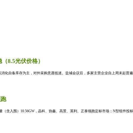
（8.5光伏价格）
消化自备库存为主，对外采购意愿低迷。盐城会议后，多家主营企业自上周末起普遍暂
领跑
标量（含入围）10.56GW，晶科、协鑫、高景、英利、正泰领跑定标市场；N型组件投标均