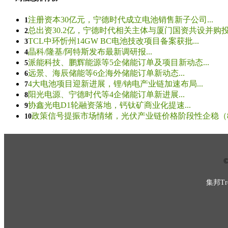
注册资本30亿元，宁德时代成立电池销售新子公司...
1
总出资30.2亿，宁德时代相关主体与厦门国资共设并购投资
2
TCL中环忻州14GW BC电池技改项目备案获批...
3
晶科/隆基/阿特斯发布最新调研报...
4
派能科技、鹏辉能源等5企储能订单及项目新动态...
5
远景、海辰储能等6企海外储能订单新动态...
6
4大电池项目迎新进展，锂/钠电产业链加速布局...
7
阳光电源、宁德时代等4企储能订单新进展...
8
协鑫光电D1轮融资落地，钙钛矿商业化提速...
9
政策信号提振市场情绪，光伏产业链价格阶段性企稳（8.5
10
© 
集邦Tre