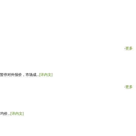
‧
更多
停对外报价，市场成...
[详内文]
‧
更多
价...
[详内文]