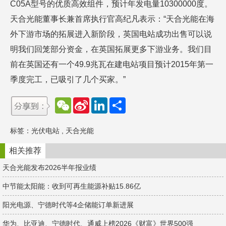
C05A型号的优质高效组件，预计年发电量10300000度。
天合光能董事长兼首席执行官高纪凡表示：“天合光能在海
外下游市场的拓展进入新阶段，英国电站成功出售可以说
明我们回笼部分资金，在英国拓展更多下游业务。我们目
前在英国还有一个49.9兆瓦在建电站项目预计2015年第一
季度完工，已吸引了几个买家。”
W
S
L
分
e
i
i
享
C
n
n
h
a
k
标签：
光伏电站
,
天合光能
a
W
e
t
e
d
i
I
相关推荐
b
n
o
天合光能发布2026半年报业绩
中节能太阳能：收到可再生能源补贴15.86亿
阳光电源、宁德时代等4企储能订单新进展
华为、比亚迪、宁德时代、通威上榜2026《财富》世界500强