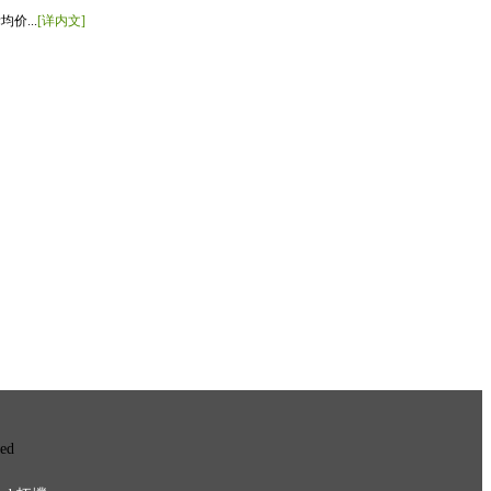
价...
[详内文]
ved