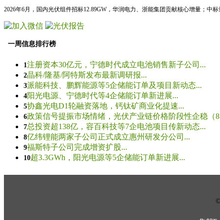
2026年6月，国内光伏组件招标12.89GW，华润电力、浙能集团贡献核心增量；中
一周信息排行榜
注册资本30亿元，宁德时代成立电池销售新子公司...
1
晶科/隆基/阿特斯发布最新调研报...
2
派能科技、鹏辉能源等5企储能订单及项目新动态...
3
阳光电源、宁德时代等4企储能订单新进展...
4
协鑫光电D1轮融资落地，钙钛矿商业化提速...
5
政策信号提振市场情绪，光伏产业链价格阶段性企稳（8.5
6
总投资超138亿，容百科技等7企电池项目传新动态...
7
亿纬锂能两家子公司正式成立惠州研发分公司...
8
福斯特子公司完成增资扩股...
9
超3.3GWh，阳光电源等5企储能订单新进展...
10
© 