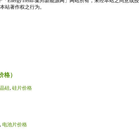
权属于「EnergyTrend-集邦新能源网」网站所有，未经本站
本站著作权之行为。
价格）
晶硅
,
硅片价格
,
电池片价格