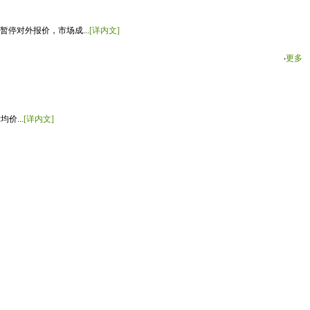
停对外报价，市场成...
[详内文]
‧
更多
价...
[详内文]