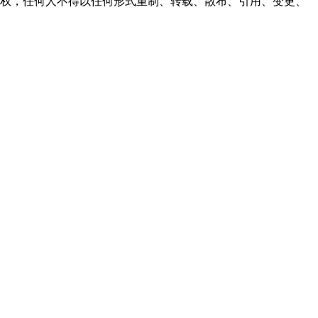
之同意或授权，任何人不得以任何形式重制、转载、散布、引用、变更、