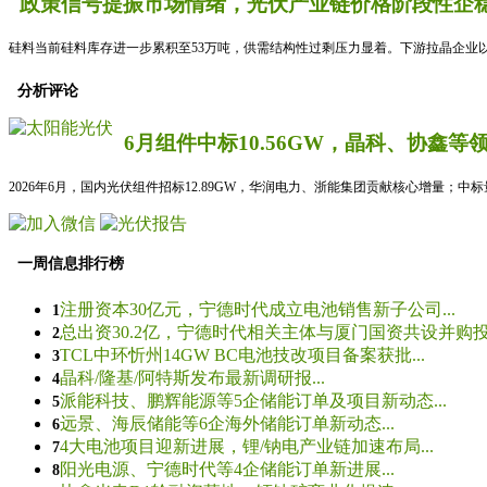
政策信号提振市场情绪，光伏产业链价格阶段性企稳
硅料当前硅料库存进一步累积至53万吨，供需结构性过剩压力显着。下游拉晶企业以
分析评论
6月组件中标10.56GW，晶科、协鑫等
2026年6月，国内光伏组件招标12.89GW，华润电力、浙能集团贡献核心增量；中
一周信息排行榜
注册资本30亿元，宁德时代成立电池销售新子公司...
1
总出资30.2亿，宁德时代相关主体与厦门国资共设并购投资
2
TCL中环忻州14GW BC电池技改项目备案获批...
3
晶科/隆基/阿特斯发布最新调研报...
4
派能科技、鹏辉能源等5企储能订单及项目新动态...
5
远景、海辰储能等6企海外储能订单新动态...
6
4大电池项目迎新进展，锂/钠电产业链加速布局...
7
阳光电源、宁德时代等4企储能订单新进展...
8