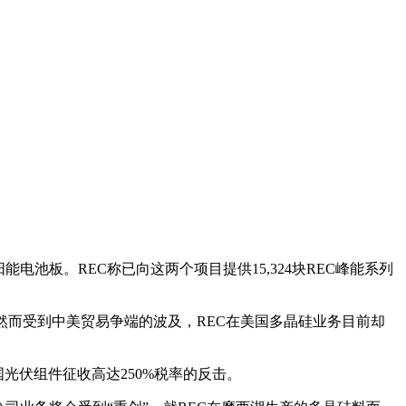
的太阳能电池板。REC称已向这两个项目提供15,324块REC峰能系列
。然而受到中美贸易争端的波及，REC在美国多晶硅业务目前却
光伏组件征收高达250%税率的反击。