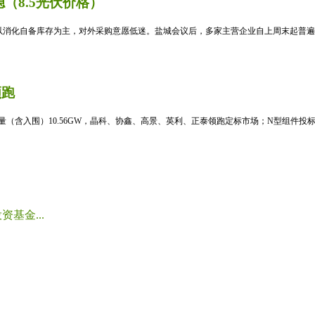
（8.5光伏价格）
消化自备库存为主，对外采购意愿低迷。盐城会议后，多家主营企业自上周末起普遍暂
领跑
标量（含入围）10.56GW，晶科、协鑫、高景、英利、正泰领跑定标市场；N型组件投标均
基金...