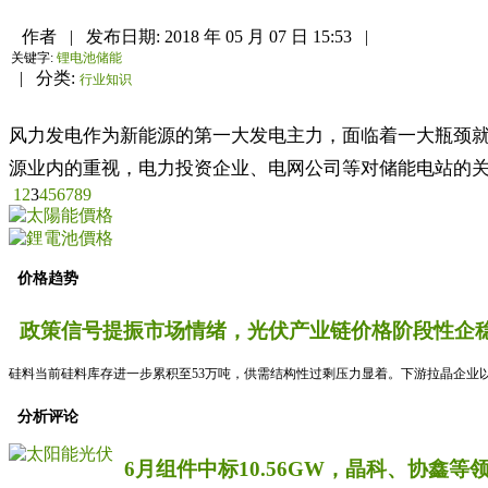
作者
|
发布日期:
2018 年 05 月 07 日 15:53
|
关键字:
锂电池储能
|
分类:
行业知识
风力发电作为新能源的第一大发电主力，面临着一大瓶颈
源业内的重视，电力投资企业、电网公司等对储能电站的关
1
2
3
4
5
6
7
8
9
价格趋势
政策信号提振市场情绪，光伏产业链价格阶段性企稳
硅料当前硅料库存进一步累积至53万吨，供需结构性过剩压力显着。下游拉晶企业以
分析评论
6月组件中标10.56GW，晶科、协鑫等