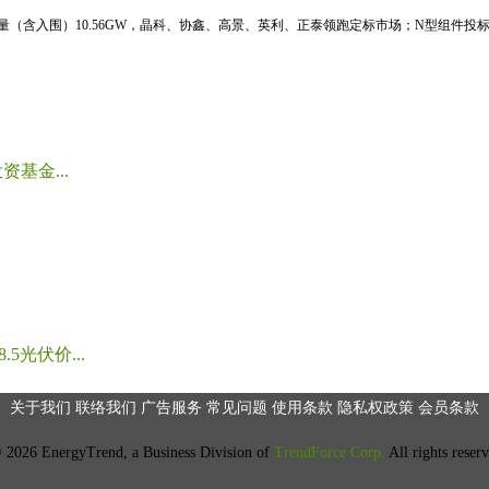
标量（含入围）10.56GW，晶科、协鑫、高景、英利、正泰领跑定标市场；N型组件投标均
基金...
光伏价...
关于我们
联络我们
广告服务
常见问题
使用条款
隐私权政策
会员条款
2026 EnergyTrend, a Business Division of
TrendForce Corp.
All rights reser