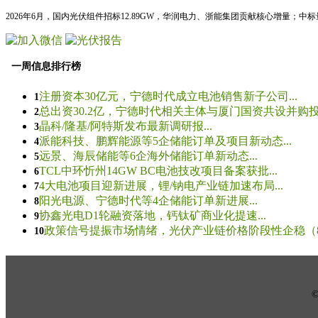
2026年6月，国内光伏组件招标12.89GW，华润电力、浙能集团贡献核心增量；中
一周信息排行榜
注册资本30亿元，宁德时代成立电池销售新子公司...
1
总出资30.2亿，宁德时代相关主体与厦门国资共设并购投资
2
晶科/隆基/阿特斯发布最新调研报...
3
派能科技、鹏辉能源等5企储能订单及项目新动态...
4
远景、海辰储能等6企海外储能订单新动态...
5
TCL中环忻州14GW BC电池技改项目备案获批...
6
4大电池项目迎新进展，锂/钠电产业链加速布局...
7
阳光电源、宁德时代等4企储能订单新进展...
8
协鑫光电D1轮融资落地，钙钛矿商业化提速...
9
政策信号提振市场情绪，光伏产业链价格阶段性企稳（8.5
10
© 