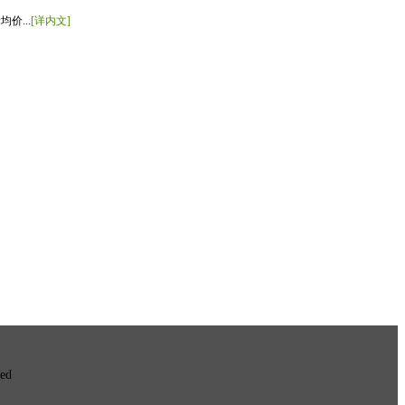
价...
[详内文]
ved