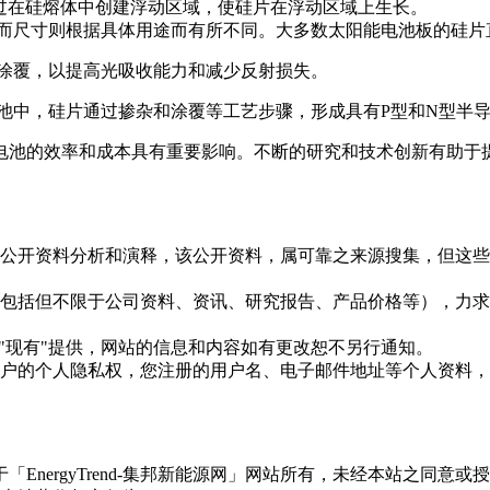
单晶硅片，通过在硅熔体中创建浮动区域，使硅片在浮动区域上生长。
，而尺寸则根据具体用途而有所不同。大多数太阳能电池板的硅片直径
涂覆，以提高光吸收能力和减少反射损失。
池中，硅片通过掺杂和涂覆等工艺步骤，形成具有P型和N型半
电池的效率和成本具有重要影响。不断的研究和技术创新有助于
信息是根据公开资料分析和演释，该公开资料，属可靠之来源搜集，
现的信息（包括但不限于公司资料、资讯、研究报告、产品价格等）
现况"及"现有"提供，网站的信息和内容如有更改恕不另行通知。
所有使用用户的个人隐私权，您注册的用户名、电子邮件地址等个人
权属于「EnergyTrend-集邦新能源网」网站所有，未经本站