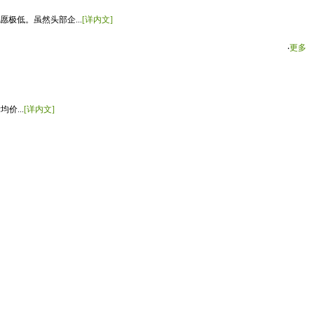
极低。虽然头部企...
[详内文]
‧
更多
价...
[详内文]