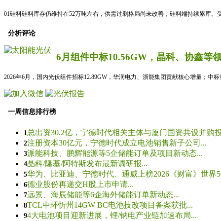
01硅料硅料库存仍维持在52万吨左右，供需过剩格局尚未改善，硅料端持续累库。
分析评论
6月组件中标10.56GW，晶科、协鑫等
2026年6月，国内光伏组件招标12.89GW，华润电力、浙能集团贡献核心增量；中
一周信息排行榜
总出资30.2亿，宁德时代相关主体与厦门国资共设并购投资
1
注册资本30亿元，宁德时代成立电池销售新子公司...
2
派能科技、鹏辉能源等5企储能订单及项目新动态...
3
晶科/隆基/阿特斯发布最新调研报...
4
华为、比亚迪、宁德时代、通威上榜2026《财富》世界500
5
德业股份再递交H股上市申请...
6
远景、海辰储能等6企海外储能订单新动态...
7
TCL中环忻州14GW BC电池技改项目备案获批...
8
4大电池项目迎新进展，锂/钠电产业链加速布局...
9