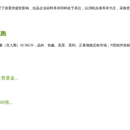
受下游需求疲软影响，拉晶企业硅料库存同样处于高位，以消耗自身库存为主，采购意愿
领跑
标量（含入围）10.56GW，晶科、协鑫、高景、英利、正泰领跑定标市场；N型组件投标均
基金...
强...