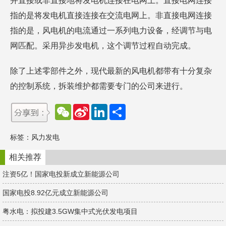
并直接或非直接地将发电机连接在电网上。直接电网连接
指的是将发电机直接连接在交流电网上。非直接电网连接
指的是，风电机的电流通过一系列电力设备，经调节与电
网匹配。采用异步发电机，这个调节过程自动完成。
除了上述零部件之外，现代最新的风电机都带有十分复杂
的控制系统，拆装维护都需要专门的公司来进行。
W
S
L
分
e
i
i
享
C
n
n
h
a
k
标签：
风力发电
a
W
e
t
e
d
i
I
相关推荐
b
n
o
注资5亿！国家电投新成立新能源公司
国家电投8.92亿元成立新能源公司
粤水电：拟投建3.5GW集中式光伏发电项目