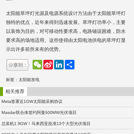
太阳能草坪灯光源及电源系统设计方法由于太阳能草坪灯
独特的优点，近年来得到迅速发展。草坪灯功率小，主要
以装饰为目的，对可移动性要求高，电路铺设困难，防水
要求高的场地适用。这些使得由太阳电池供电的草坪灯显
示出许多前所未有的优势。
W
S
L
分
e
i
i
享
C
n
n
h
a
k
标签：
太阳能发电
a
W
e
t
e
d
i
I
相关推荐
b
n
o
Meta签署近1GW太阳能采购协议
Masdar联合体签约阿曼500MW光伏项目
总装机1.9GW！​马来西亚批准13个大型光伏项目