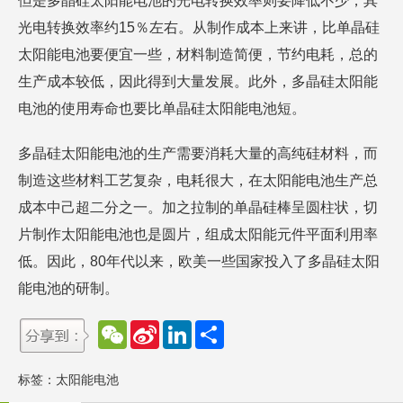
但是多晶硅太阳能电池的光电转换效率则要降低不少，其
光电转换效率约15％左右。从制作成本上来讲，比单晶硅
太阳能电池要便宜一些，材料制造简便，节约电耗，总的
生产成本较低，因此得到大量发展。此外，多晶硅太阳能
电池的使用寿命也要比单晶硅太阳能电池短。
多晶硅太阳能电池的生产需要消耗大量的高纯硅材料，而
制造这些材料工艺复杂，电耗很大，在太阳能电池生产总
成本中己超二分之一。加之拉制的单晶硅棒呈圆柱状，切
片制作太阳能电池也是圆片，组成太阳能元件平面利用率
低。因此，80年代以来，欧美一些国家投入了多晶硅太阳
能电池的研制。
W
S
L
分
e
i
i
享
C
n
n
h
a
k
标签：
太阳能电池
a
W
e
t
e
d