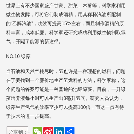
世界上有不少国家盛产甘蔗、甜菜、木薯等，科学家利用
微生物发酵，可将它们制成酒精，用其稀释汽油所配制
的“乙醇汽油”，功效可提高15%左右，而且制作酒精的原
料丰富，成本低廉。科学家还研究成功利用微生物制取氢
气，开闢了能源的新途径。
NO.10 绿藻
当石油和天然气耗尽时，氢也许是一种理想的燃料，问题
在于要找到一个廉价地生产氢燃料的方法，科学家称，这
个问题的答案可能是一种普通的池塘绿藻。目前，一升绿
藻培养液每小时可以生产出3毫升氢气。研究人员认为，
绿藻生产氢气的效率至少可以提高100倍，而这一点有待
于技术的进一步提高。
W
S
L
分