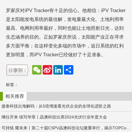
罗家庆对iPV Tracker有十足的信心。他相信：iPV Tracker
是太阳能发电系统的最佳解，发电量最大化、土地利用率
最高、电网利用率最好，同时也能让土地照射日光，达到
生态涵养的目的。正如罗家庆所说，太阳能产业正在寻求
多方面平衡；在这样变化多端的市场中，追日系统的红利
更加明显，而iPV Tracker已经做好了十足准备。
W
S
L
分
e
i
i
享
C
n
n
h
a
k
标签：
a
W
e
t
e
d
i
I
相关推荐
b
n
o
捷泰科技出海解码：从5倍增速看光伏企业的全球化进阶之路
继往开来 续写华章丨晶澳科技出席2024光伏行业年度大会
可持续 耀未来丨第二十届CSPV晶澳科技论坛隆重举行，揭示TOPCon新征程！