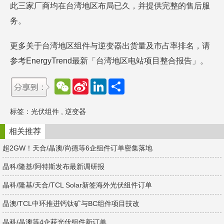
此三家厂商均在台湾地区布局已久，并提供完整的售后服
务。
更多关于台湾地区组件与逆变器出货量及市占率排名，请
参考EnergyTrend最新「台湾地区电站项目整合报告」。
W
S
L
分
e
i
i
享
C
n
n
h
a
k
标签：
光伏组件
,
逆变器
a
W
e
t
e
d
i
I
相关推荐
b
n
o
超2GW！天合/晶澳/尚德等6企组件订单密集落地
晶科/隆基/阿特斯发布最新调研报
晶科/隆基/天合/TCL Solar新签海外光伏组件订单
晶澳/TCL中环推进钙钛矿与BC组件项目技改
晶科/晶澳等4企获光伏组件新订单