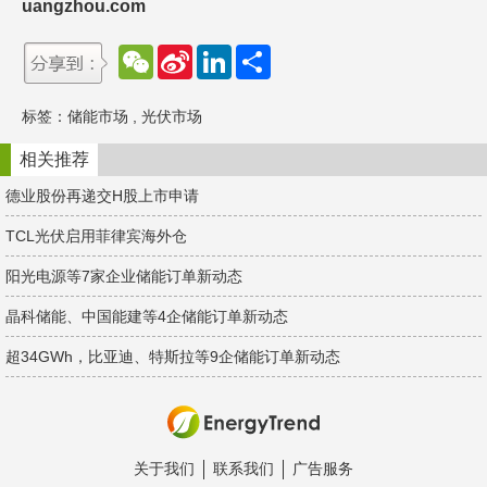
uangzhou.com
W
S
L
分
e
i
i
享
C
n
n
h
a
k
标签：
储能市场
,
光伏市场
a
W
e
t
e
d
i
I
相关推荐
b
n
o
德业股份再递交H股上市申请
TCL光伏启用菲律宾海外仓
阳光电源等7家企业储能订单新动态
晶科储能、中国能建等4企储能订单新动态
超34GWh，比亚迪、特斯拉等9企储能订单新动态
关于我们
联系我们
广告服务