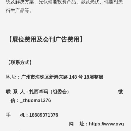
统及解决方案、光伏储能投资产品、涉及光伏、储能相关
衍生产品等。
【
展位费
用
及会刊广告费用
】
【
联系方式
】
地
址：广州市海珠区新港东路 148 号 18
层整层
联
系
人：
扎西卓玛（组委会） 微
信
：
_zhuoma1376
手
机：
18689371376
网
址：
https://www.pvg