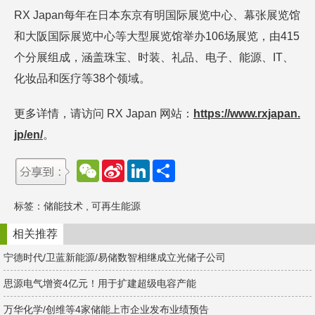
RX Japan每年在日本东京有明国际展览中心、幕张展览馆
和大阪国际展览中心等大型展览馆举办106场展览，由415
个分展组成，涵盖珠宝、时装、礼品、电子、能源、IT、
化妆品和医疗等38个领域。
更多详情，请访问 RX Japan 网站：
https://www.rxjapan.
jp/en/
。
W
S
L
分
e
i
i
享
C
n
n
h
a
k
标签：
储能技术
,
可再生能源
a
W
e
t
e
d
i
I
相关推荐
b
n
o
宁德时代/卫蓝新能源/易储数智相继成立光储子公司
思源电气增资4亿元！用于扩建超级电容产能
万华化学/创维等4家储能上市企业发布业绩预告