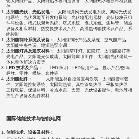
化太阳能产品、太阳能热水器制造设备、太阳能热水器原材料及配
件
太阳能光伏、光热发电：
太阳能并网光伏发电系统、离网光伏发
电系统、光伏风能互补发电系统、光伏输配电器材、光伏模块及组
件与设备、槽式线聚焦系统、塔式系统、碟式系统、集热管、储热
设备及相应材料、热交换技术及产品、高温热传输技术及产品、系
统控制
太阳能制冷系统及设备：
太阳能制冷产品及系统、空气能产品、
太阳能中央空调、地源热泵空调
太阳能灯具及建筑材料：
太阳能草坪灯、庭院灯、太阳能路灯等
光电产品、太阳能光伏玻璃、太阳能屋顶组件、太阳能光伏建筑一
体化整体解决方案等
LED 技术及产品：
LED 照明、LED应用产品、显示产品/数码
标牌、零件、模块、套件等
太阳能配件：
太阳能互补自控装置与仪表、太阳能管材管
件、太阳能控制系统、太阳能热管、真空管集热器、平板集热器、
工程联箱、保温材料、冷热水泵、支架、光伏设备配件、电池等相
关生产设备及配件材料
国际储能技术与智能电网
储能技术、设备及材料：