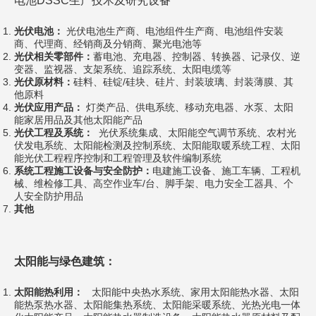
电池DSSC生产技术及研究设备
光伏电池：
光伏电池生产商、电池组件生产商、电池组件安装
商、代理商、经销商及分销商、聚光电池等
光伏相关零部件：
蓄电池、充电器、控制器、转换器、记录仪、逆
变器、监视器、支架系统、追踪系统、太阳电缆等
光伏原材料：
硅料、硅锭/硅块、硅片、封装玻璃、封装薄膜、其
他原料
光伏应用产品：
灯类产品、供电系统、移动充电器、水泵、太阳
能家居用品及其他太阳能产品
光伏工程及系统：
光伏系统集成、太阳能空气调节系统、农村光
伏发电系统、太阳能检测及控制系统、太阳能取暖系统工程、太阳
能光伏工程程序控制和工程管理及软件编制系统
系统工程施工设备与安全防护：
电建施工设备、施工车辆、工程机
械、维检修工具、高空作业车/台、脚手架、电力安全工器具、个
人安全防护用品
其他
太阳能与绿色建筑：
太阳能热利用：
太阳能中央热水系统、家用太阳能热水器、太阳
能热泵热水器、太阳能集热系统、太阳能采暖系统、光热光电一体