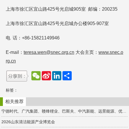
上海市徐汇区宜山路425号光启城905室 邮编：200235
上海市徐汇区宜山路425号光启城办公楼905-907室
电 话：+86-15821149946
E-mail：
teresa.wen
@snec.org.cn
大会主页：
www.snec.o
rg.cn
W
S
L
分
e
i
i
享
C
n
n
h
a
k
标签：
a
W
e
t
e
d
i
I
相关推荐
b
n
o
宁德时代、广汽集团、赣锋锂业、巴斯夫、中汽新能、远景能源、优美再生、亿纬锂能、为恒智能...千家企业集结苏州！
2026山东清洁能源产业博览会