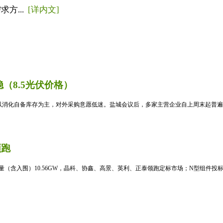
方...
[详内文]
（8.5光伏价格）
消化自备库存为主，对外采购意愿低迷。盐城会议后，多家主营企业自上周末起普遍暂
领跑
标量（含入围）10.56GW，晶科、协鑫、高景、英利、正泰领跑定标市场；N型组件投标均