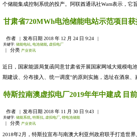
个储能集成控制系统的投产。阿联酋通讯社Wam表示，它旨
甘肃省720MWh电池储能电站示范项目
作者
|
发布日期
2018 年 12 月 24 日 9:24
|
关键字:
储能电站
,
电池储能
,
虚拟电厂
|
分类
产业资讯
近日，国家能源局复函同意甘肃省开展国家网域大规模电池
期建设、分布接入、统一调度”的原则实施，选址在酒泉、嘉峪
特斯拉南澳虚拟电厂2019年年中建成 目前
作者
|
发布日期
2018 年 11 月 30 日 9:43
|
关键字:
储能系统
,
特斯拉
,
虚拟电厂
,
锂电池储能
|
分类
产业资讯
2018年2月，特斯拉宣布与南澳大利亚州政府联手打造世界上最