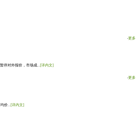
‧
更多
停对外报价，市场成...
[详内文]
‧
更多
价...
[详内文]