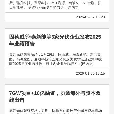
斯、琏升科技、宝馨科技、*ST海源、南玻A、*ST金刚、拓
日新能等。 尽管行业面临产能与供.. [详内文]
2026-02-02 16:29
固德威/海泰新能等5家光伏企业发布2025
年业绩预告
集邦光储观察获悉，1月29日，固德威、海泰新能、旗滨集
团、高测股份、麦迪科技等五家光伏及关联领域企业集中披
露2025年度业绩预告，行业内企业呈现扭亏.. [详内文]
2026-01-30 15:15
7GW项目+10亿融资，协鑫海外与资本双
线出击
集邦光储观察获悉，近期，协鑫系在海外产业端与资本市场