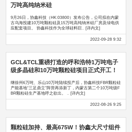
万吨高纯纳米硅
9月26日，协鑫科技（HK:03800）发布公告，公司拟在内蒙
古乌海投建10万吨颗粒硅及15万吨高纯纳米硅厂房及绿电供
应配套项目。 协鑫科技作为全球硅料巨.. [详内文]
2022-09-28 9:32
GCL&TCL重磅打造的呼和浩特1万吨电子
级多晶硅和10万吨颗粒硅项目正式开工！
继徐州6万吨、乐山10万吨陆续投产后，协鑫科技FBR颗粒硅
产能基地“三足鼎立”阵营再添新丁，内蒙古第二个10万吨级F
BR颗粒硅生产基地呼之欲出。 .. [详内文]
2022-08-26 9:25
颗粒硅加持、最高675W！协鑫大尺寸组件